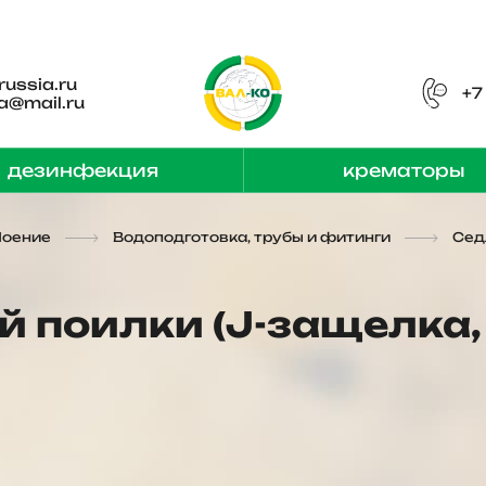
russia.ru
+7
a@mail.ru
дезинфекция
крематоры
Поение
Водоподготовка, трубы и фитинги
Сед
й поилки (J-защелка,