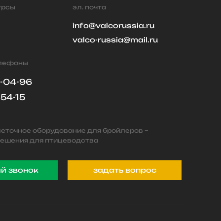
урсы
эл. почта
info@valcorussia.ru
valco-russia@mail.ru
елефоны
9-04-96
-54-15
леточное оборудование для бройлеров –
ешения для птицеводства
й звонок
задать вопрос