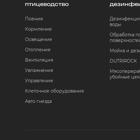
птицеводство
дезинфе
Поение
Дезинфекция
воды
Кормление
Обработка 
Освещение
поверхносте
Отопление
Мойка и дез
Вентиляция
DUTRIROCK
Увлажнение
Мясоперераб
убойные цех
Управление
Клеточное оборудование
Авто гнезда