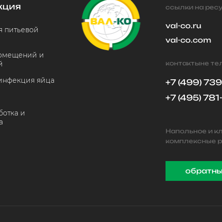
кция
ссылки на рес
val-co.ru
 питьевой
val-co.com
помещений и
й
контактыне т
инфекция яйца
+7 (499) 73
+7 (495) 781
отка и
а
Напольное и к
комплексные р
обратны