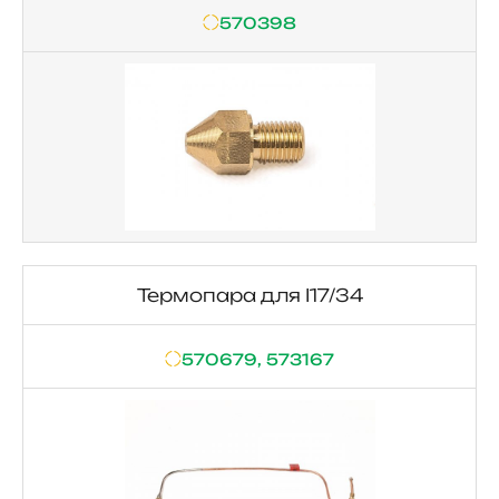
570398
Термопара для I17/34
570679, 573167