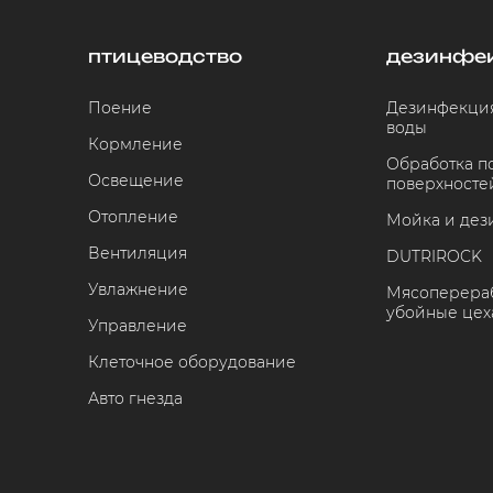
птицеводство
дезинфе
Поение
Дезинфекция
воды
Кормление
Обработка 
Освещение
поверхносте
Отопление
Мойка и дез
Вентиляция
DUTRIROCK
Увлажнение
Мясоперераб
убойные цех
Управление
Клеточное оборудование
Авто гнезда