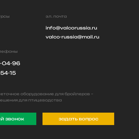
урсы
эл. почта
info@valcorussia.ru
valco-russia@mail.ru
елефоны
9-04-96
-54-15
леточное оборудование для бройлеров –
ешения для птицеводства
й звонок
задать вопрос