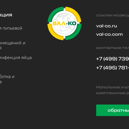
кция
ссылки на рес
val-co.ru
 питьевой
val-co.com
помещений и
й
контактыне т
инфекция яйца
+7 (499) 73
+7 (495) 781
отка и
а
Напольное и к
комплексные р
обратны