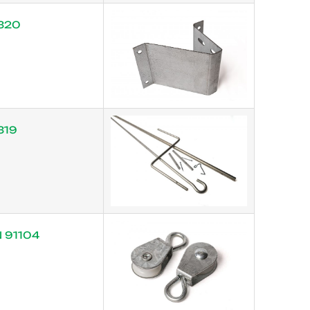
320
319
 91104