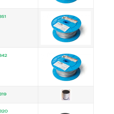
351
342
319
320