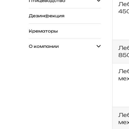
Птицеводство
Леб
450
Дезинфекция
Крематоры
О компании
Леб
850
Леб
мех
Леб
мех