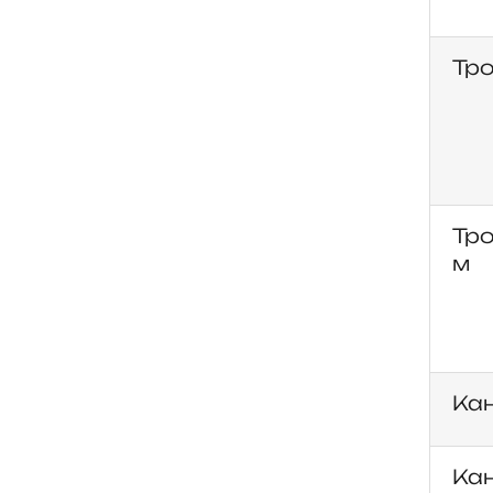
Тро
Тро
м
Кан
Кан