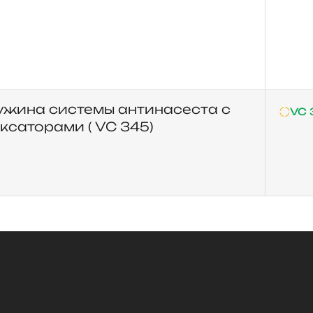
ужина системы антинасеста с
VC 
саторами ( VC 345)