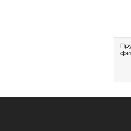
Пр
фик