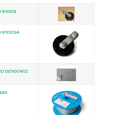
 91003
 91003А
O 00100412
343