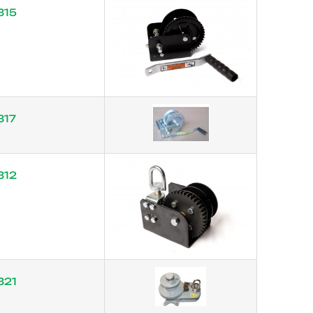
315
317
312
321