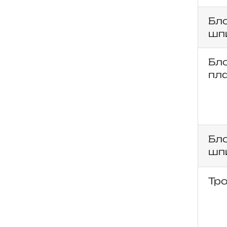
Бл
шпи
Бло
пл
Бл
шпи
Тро