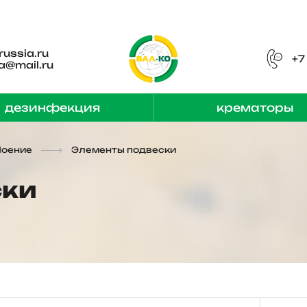
russia.ru
+7
a@mail.ru
дезинфекция
крематоры
Поение
Элементы подвески
ски