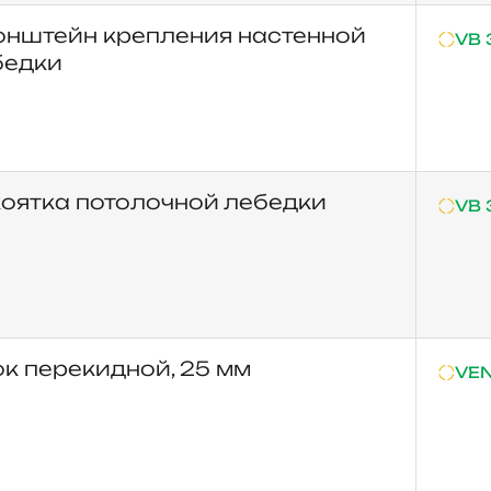
онштейн крепления настенной
VB 
бедки
коятка потолочной лебедки
VB 
к перекидной, 25 мм
VEN