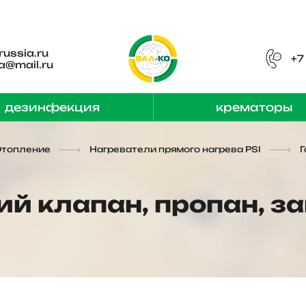
russia.ru
+7
a@mail.ru
дезинфекция
крематоры
Отопление
Нагреватели прямого нагрева PSI
Г
й клапан, пропан, з