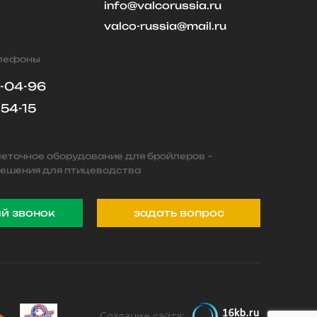
info@valcorussia.ru
valco-russia@mail.ru
елефоны
9-04-96
-54-15
леточное оборудование для бройлеров –
ешения для птицеводства
й звонок
задать вопрос
Создание сайта: