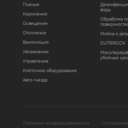
Поение
Дезинфекция
воды
Кормление
Обработка 
Освещение
поверхносте
Отопление
Мойка и дез
Вентиляция
DUTRIROCK
Увлажнение
Мясоперераб
убойные цех
Управление
Клеточное оборудование
Авто гнезда
Политики конфидициальности
Соглашение