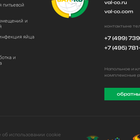
val-co.ru
 питьевой
val-co.com
помещений и
й
контактыне т
инфекция яйца
+7 (499) 73
+7 (495) 781
отка и
а
Напольное и к
комплексные р
обратны
 об использовании cookie