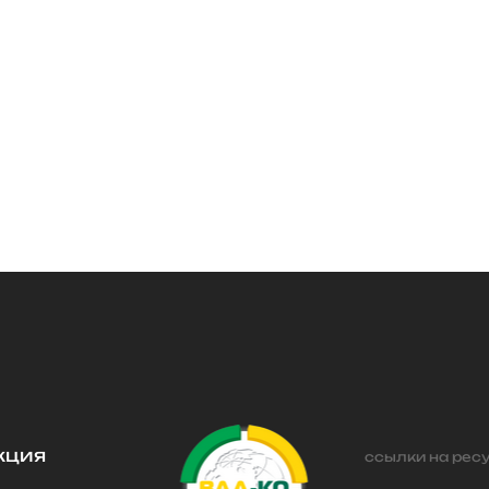
кция
ссылки на рес